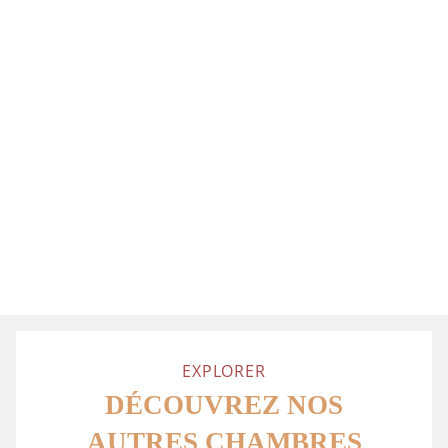
CONCIERGERIE
LIT BÉBÉ GRATUIT
MULTILINGUE
SUR DEMANDE
24H/24H
PLATEAU DE
ROOM SERVICE
COURTOISIE THÉ-
CAFÉ AVEC
BOUILLOIRE
EXPLORER
DÉCOUVREZ NOS
AUTRES CHAMBRES