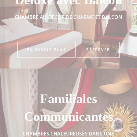
Deluxe avec Balcon
CHAMBRE AU DÉCOR DE CHARME ET BALCON
EN SAVOIR PLUS
RÉSERVER
Familiales
Communicantes
CHAMBRES CHALEUREUSES DANS UNE